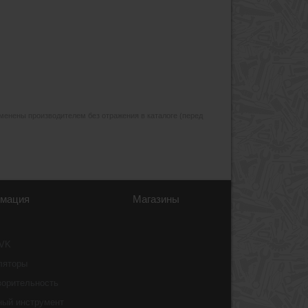
изменены производителем без отражения в каталоге (перед
мация
Магазины
 VK
ляторы
ворительность
ный инструмент