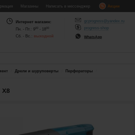
рмация
Магазины
Написать в мессенджер
Акции
gcprogress@yandex.ru
Интернет магазин:
progress-shop
00
00
Пн. - Пт.: 9
- 18
Сб. - Вс.:
выходной
WhatsApp
мент
Дрели и шуруповерты
Перфораторы
 X8