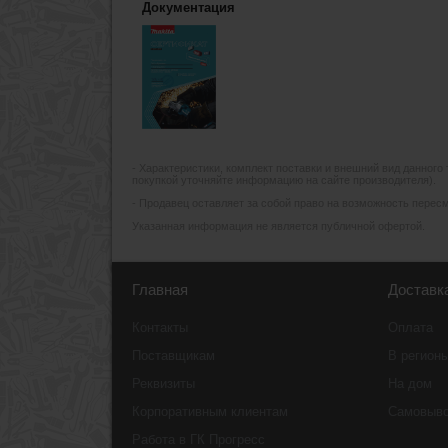
Документация
- Xарактеристики, комплект поставки и внешний вид данного
покупкой уточняйте информацию на сайте производителя).
- Продавец оставляет за собой право на возможность пересмо
Указанная информация не является публичной офертой.
Главная
Доставк
Контакты
Оплата
Поставщикам
В регион
Реквизиты
На дом
Корпоративным клиентам
Самовыв
Работа в ГК Прогресс