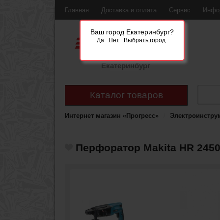
Главная
Доставка и оплата
Сервис
Инфо
Ваш город Екатеринбург?
Да
Нет
Выбрать город
Екатеринбург
Каталог товаров
Интернет магазин «Прогресс»
Электроинстру
Перфоратор Makita HR 2450