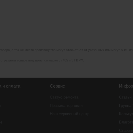
 товара, а так же место производства могут отличаться от указанных или могут быть 
тра цены товара под заказ, согласно ст.485 п.3 ГК РФ.
а и оплата
Сервис
Инфор
Статус ремонта
Статьи
ы
Правила торговли
Группа
Наш сервисный центр
Кальку
оз
Благот
Старин