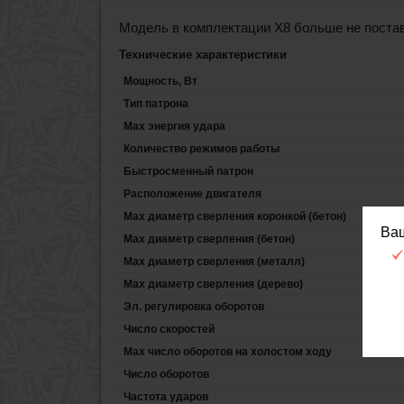
Модель в комплектации X8 больше не поста
Технические характеристики
Мощность, Вт
Тип патрона
Max энергия удара
Количество режимов работы
Быстросменный патрон
Расположение двигателя
Max диаметр сверления коронкой (бетон)
Ва
Max диаметр сверления (бетон)
Max диаметр сверления (металл)
Max диаметр сверления (дерево)
Эл. регулировка оборотов
Число скоростей
Max число оборотов на холостом ходу
Число оборотов
Частота ударов