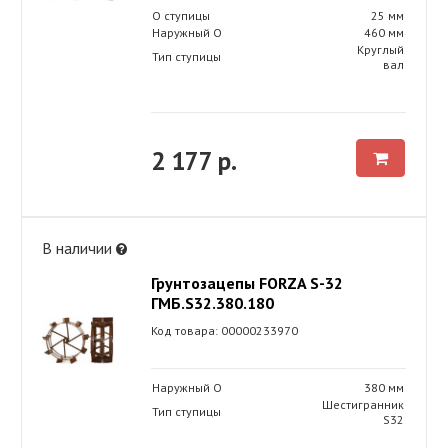
O ступицы
25 мм
Наружный O
460 мм
Круглый
Тип ступицы
вал
2 177 р.
В наличии
Грунтозацепы FORZA S-32
ГМБ.S32.380.180
Код товара: 00000233970
Наружный O
380 мм
Шестигранник
Тип ступицы
S32