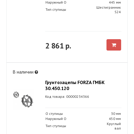
Наружный O
445 мм
Шестигранник
Тип ступицы
S24
2 861 р.
В наличии
Грунтозацепы FORZA ГМБК
30.450.120
Код товара: 00000234366
O ступицы
30 мм
Наружный O
450 мм
Круглый
Тип ступицы
вал