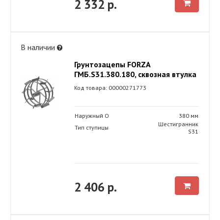
2 332 р.
В наличии
Грунтозацепы FORZA
ГМБ.S31.380.180, сквозная втулка
Код товара: 00000271773
Наружный O
380 мм
Шестигранник
Тип ступицы
S31
2 406 р.