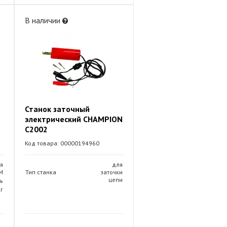
В наличии
Станок заточный
электрический CHAMPION
C2002
Код товара: 00000194960
я
для
М
Тип станка
заточки
цепи
ть
кг