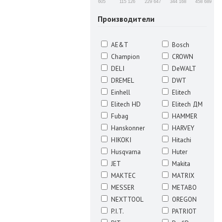
605
115 126
229 647
344 168
458 689
Производители
AE&T
Bosch
Champion
CROWN
DELI
DeWALT
DREMEL
DWT
Einhell
Elitech
Elitech HD
Elitech ДМ
Fubag
HAMMER
Hanskonner
HARVEY
HIKOKI
Hitachi
Husqvarna
Huter
JET
Makita
MAKTEC
MATRIX
MESSER
METABO
NEXTTOOL
OREGON
P.I.T.
PATRIOT