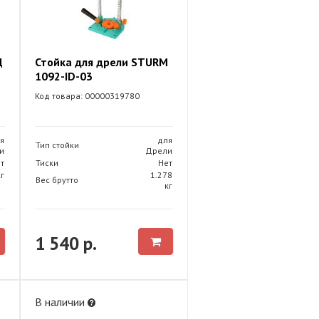
Д
Стойка для дрели STURM
1092-ID-03
Код товара: 00000319780
я
для
Тип стойки
и
Дрели
т
Тиски
Нет
кг
1.278
Вес брутто
кг
1 540 р.
В наличии