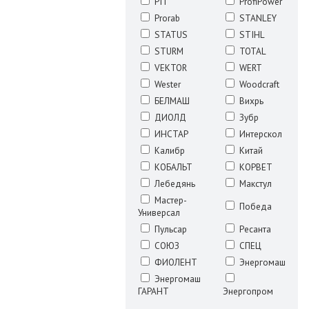
PIT
ProfiPower
Prorab
STANLEY
STATUS
STIHL
STURM
TOTAL
VEKTOR
WERT
Wester
Woodcraft
БЕЛМАШ
Вихрь
ДИОЛД
Зубр
ИНСТАР
Интерскол
Калибр
Китай
КОБАЛЬТ
КОРВЕТ
Лебедянь
Макстул
Мастер-
Победа
Универсал
Пульсар
Ресанта
СОЮЗ
СПЕЦ
ФИОЛЕНТ
Энергомаш
Энергомаш
ГАРАНТ
Энергопром