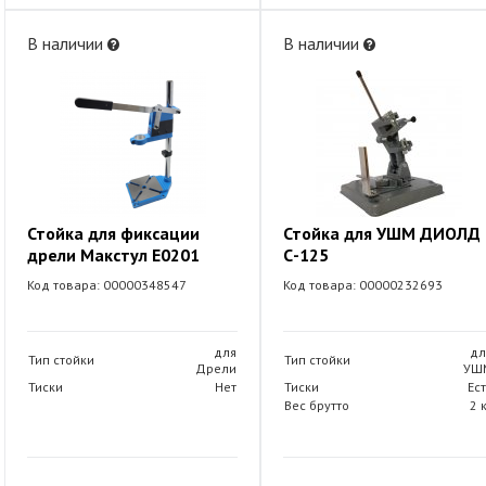
В наличии
В наличии
Стойка для фиксации
Стойка для УШМ ДИОЛД
дрели Макстул E0201
С-125
Код товара: 00000348547
Код товара: 00000232693
для
дл
Тип стойки
Тип стойки
Дрели
УШ
Тиски
Нет
Тиски
Ес
Вес брутто
2 