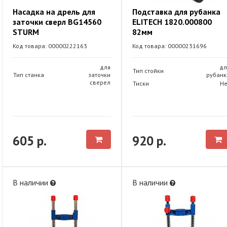
Насадка на дрель для
Подставка для рубанка
заточки сверл BG14560
ELITECH 1820.000800
STURM
82мм
Код товара: 00000222163
Код товара: 00000231696
для
дл
Тип стойки
Тип станка
заточки
рубанк
сверел
Тиски
Не
605 р.
920 р.
В наличии
В наличии