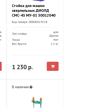
Стойка для машин
сверлильных ДИОЛД
СМС-43 МУ-01 50012040
Код товара: 00000323528
я
для
Тип стойки
а
Дрели
т
Тиски
Нет
Вес брутто
1.2 кг
1 230 р.
В наличии