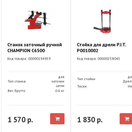
Станок заточный ручной
Стойка для дрели P.I.T.
CHAMPION C6500
P0010002
Код товара: 00000194959
Код товара: 00000258045
для
дл
Тип стойки
Тип станка
заточки
Дрел
цепи
Тиски
Не
Вес брутто
0.6 кг
1 570 р.
1 830 р.