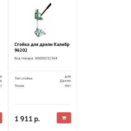
Стойка для дрели Калибр
96202
Код товара: 00000232364
я
для
Тип стойки
и
Дрели
т
Тиски
Нет
1 911 р.