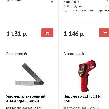
кг
приемника
360 градусов
Не
Цвет лазерного луча
Красны
1 131 р.
1 146 р.
В наличии
В наличии
Угломер электронный
Пирометр ELITECH ИТ
ADA AngleRuler 20
550
Код товара: 00000205121
Код товара: 00000332255