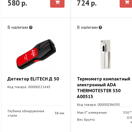
580 р.
724 р.
В наличии
В наличии
Детектор ELITECH Д 50
Термометр компактный
электронный ADA
Код товара: 00000221645
THERMOTESTER 330
A00513
Код товара: 00000286035
Глубина обнаружения
Max t° измерения
330 °
38 мм
стали
0.0
Вес брутто