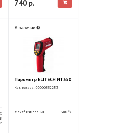
740 р.
В наличии
Пирометр ELITECH ИТ350
Код товара: 00000332253
Max t° измерения
380 °С
С
8
кг