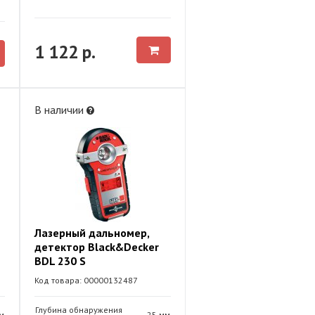
1 122 р.
В наличии
Лазерный дальномер,
детектор Black&Decker
BDL 230 S
Код товара: 00000132487
Глубина обнаружения
м
25 мм