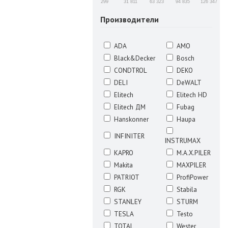
299
31 811
63 323
94 835
126 347
Производители
ADA
AMO
Black&Decker
Bosch
CONDTROL
DEKO
DELI
DeWALT
Elitech
Elitech HD
Elitech ДМ
Fubag
Hanskonner
Haupa
INFINITER
INSTRUMAX
KAPRO
M.A.X.PILER
Makita
MAXPILER
PATRIOT
ProfiPower
RGK
Stabila
STANLEY
STURM
TESLA
Testo
TOTAL
Wester