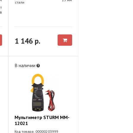
стали
т
й
1 146 р.
В наличии
Мультиметр STURM MM-
12021
Код товара: 00000203999