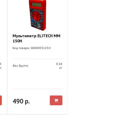
Мультиметр ELITECH ММ
150Н
Код товара: 00000332250
5
0.18
Вес брутто
кг
кг
490 р.