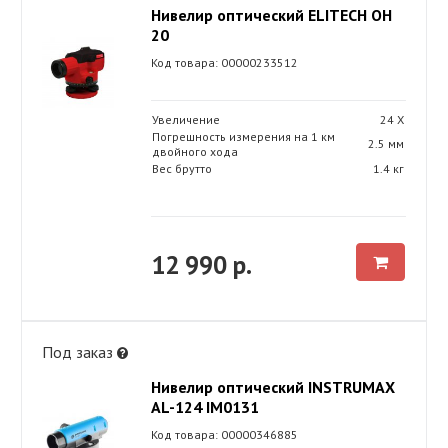
Нивелир оптический ELITECH ОН
20
Код товара: 00000233512
Увеличение
24 Х
Погрешность измерения на 1 км
2.5 мм
двойного хода
Вес брутто
1.4 кг
12 990 р.
Под заказ
Нивелир оптический INSTRUMAX
AL-124 IM0131
Код товара: 00000346885