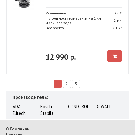
Увеличение
24 Х
Погрешность измерения на 1 км
2 мм
двойного хода
Вес брутто
2.1 кг
12 990 р.
1
2
3
Производитель:
ADA
Bosch
CONDTROL
DeWALT
Elitech
Stabila
О Компании
Новости