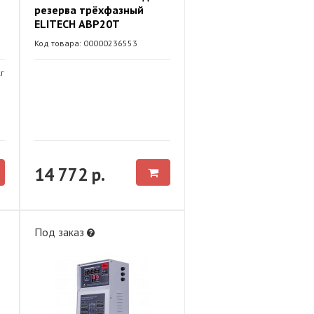
резерва трёхфазный
ELITECH АВР20Т
Код товара: 00000236553
кг
14 772 р.
Под заказ