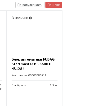
По популярности
По цене
В наличии
Блок автоматики FUBAG
Startmaster BS 6600 D
431284
Код товара: 00000280512
6
Вес брутто
6.3 кг
кг