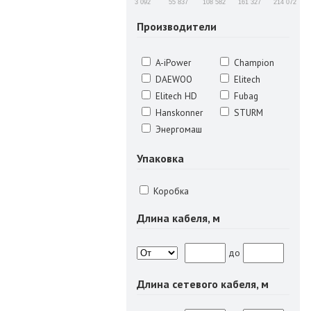
3 092
55 837
108 582
161 327
214 072
Производители
A-iPower
Champion
DAEWOO
Elitech
Elitech HD
Fubag
Hanskonner
STURM
Энергомаш
Упаковка
Коробка
Длина кабеля, м
до
Длина сетевого кабеля, м