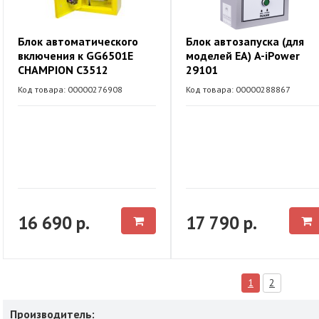
Блок автоматического
Блок автозапуска (для
включения к GG6501E
моделей ЕА) A-iPower
CHAMPION C3512
29101
Код товара: 00000276908
Код товара: 00000288867
16 690 р.
17 790 р.
1
2
Производитель: