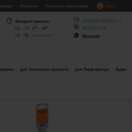
рмация
Магазины
Написать в мессенджер
Акции
gcprogress@yandex.ru
Интернет магазин:
progress-shop
00
00
Пн. - Пт.: 9
- 18
Сб. - Вс.:
выходной
WhatsApp
ериалы
для Электроинструмента
для Перфоратора
Буры