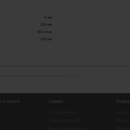
8 мм
250 мм
SDS-plus
300 мм
 товара, а так же место производства могут отличаться от указанных или могут быть 
тра цены товара под заказ, согласно ст.485 п.3 ГК РФ.
а и оплата
Сервис
Инфор
Статус ремонта
Статьи
ы
Правила торговли
Группа
Наш сервисный центр
Кальку