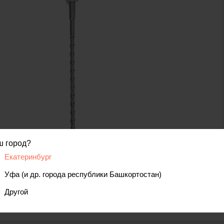
ш город?
Екатеринбург
код товара: 00000124385
Уфа (и др. города республики Башкортостан)
Другой
вис
Отзывы, вопросы