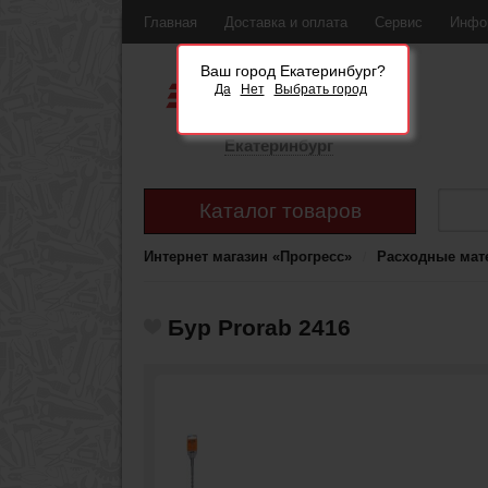
Главная
Доставка и оплата
Сервис
Инфо
Ваш город Екатеринбург?
Да
Нет
Выбрать город
Екатеринбург
Каталог товаров
Интернет магазин «Прогресс»
Расходные мат
Бур Prorab 2416