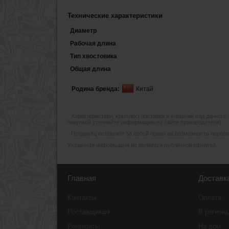
Технические характеристики
Диаметр
Рабочая длина
Тип хвостовика
Общая длина
Родина бренда:
Китай
- Xарактеристики, комплект поставки и внешний вид данного
покупкой уточняйте информацию на сайте производителя).
- Продавец оставляет за собой право на возможность пересмо
Указанная информация не является публичной офертой.
Главная
Доставк
Контакты
Оплата
Поставщикам
В регион
Реквизиты
На дом