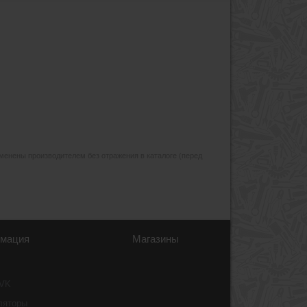
изменены производителем без отражения в каталоге (перед
мация
Магазины
 VK
ляторы