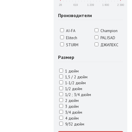
28
619
1 209
1 800
2 390
Производители
AI-FA
Champion
Elitech
PALISAD
STURM
ДЖИЛЕКС
Размер
1 дюйм
1,5 / 2 дюйм
1-1/2 дюйм
1/2 дюйм
1/2 ; 3/4 дюйм
2 дюйм
3 дюйм
3/4 дюйм
4 дюйм
9/32 дюйм