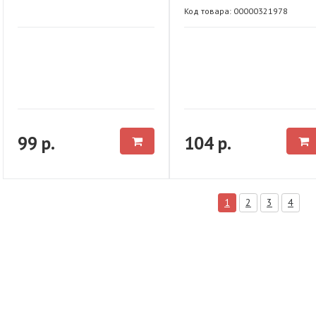
Код товара: 00000321978
99 р.
104 р.
1
2
3
4