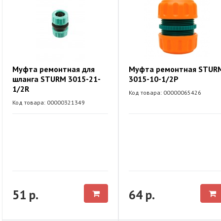
Муфта ремонтная для
Муфта ремонтная STUR
шланга STURM 3015-21-
3015-10-1/2Р
1/2R
Код товара: 00000065426
Код товара: 00000321349
51 р.
64 р.