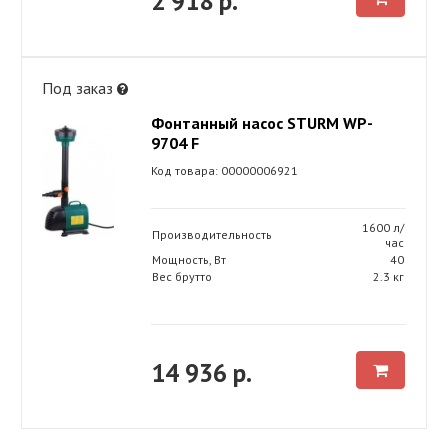
2 918 р.
Под заказ
Фонтанный насос STURM WP-
9704 F
Код товара: 00000006921
1600 л/
Производительность
час
Мощность, Вт
40
Вес брутто
2.3 кг
14 936 р.