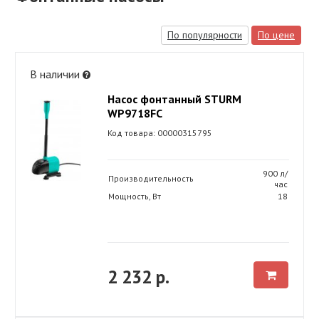
По популярности
По цене
В наличии
Насос фонтанный STURM
WP9718FC
Код товара: 00000315795
900 л/
Производительность
час
Мощность, Вт
18
2 232 р.