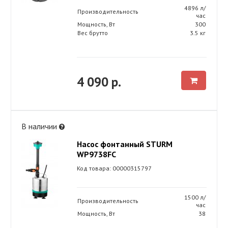
4896 л/
Производительность
час
Мощность, Вт
300
Вес брутто
3.5 кг
4 090 р.
В наличии
Насос фонтанный STURM
WP9738FC
Код товара: 00000315797
1500 л/
Производительность
час
Мощность, Вт
38