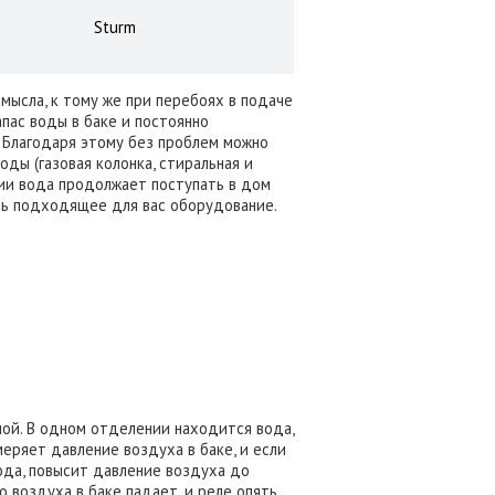
Sturm
мысла, к тому же при перебоях в подаче
апас воды в баке и постоянно
 Благодаря этому без проблем можно
ы (газовая колонка, стиральная и
гии вода продолжает поступать в дом
ать подходящее для вас оборудование.
ой. В одном отделении находится вода,
меряет давление воздуха в баке, и если
вода, повысит давление воздуха до
о воздуха в баке падает, и реле опять