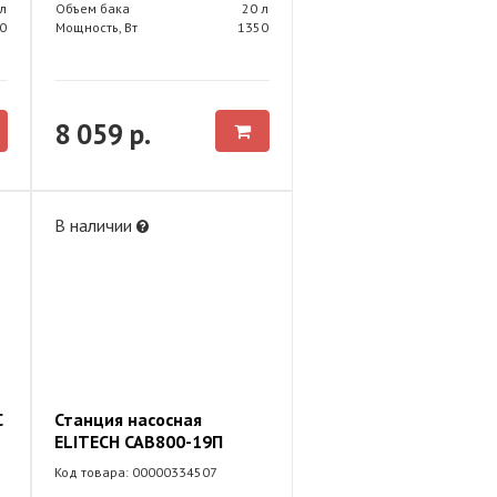
л
Объем бака
20 л
0
Мощность, Вт
1350
8 059 р.
В наличии
С
Станция насосная
ELITECH САВ800-19П
Код товара: 00000334507