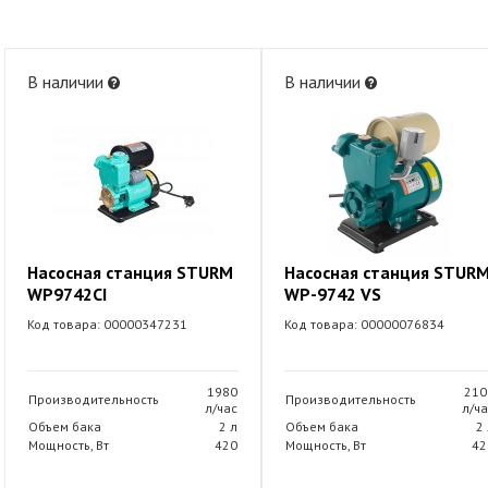
В наличии
В наличии
Насосная станция STURM
Насосная станция STUR
WP9742CI
WP-9742 VS
Код товара: 00000347231
Код товара: 00000076834
1980
210
Производительность
Производительность
л/час
л/ча
Объем бака
2 л
Объем бака
2
Мощность, Вт
420
Мощность, Вт
42