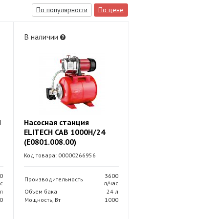
По популярности
По цене
В наличии
M
Насосная станция
ELITECH САВ 1000Н/24
(E0801.008.00)
Код товара: 00000266956
0
3600
Производительность
с
л/час
 л
Объем бака
24 л
0
Мощность, Вт
1000