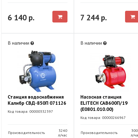
6 140 р.
7 244 р.
В наличии
В наличии
Станция водоснабжения
Насосная станция
Калибр СВД-850П 071126
ELITECH САВ600П/19
(E0801.010.00)
Код товара: 00000332397
Код товара: 00000266967
3240
300
Производительность
Производительность
л/час
л/ча