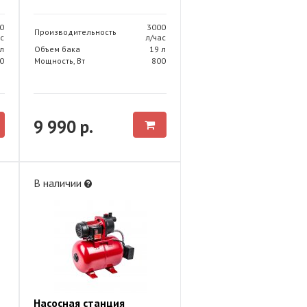
0
3000
Производительность
с
л/час
л
Объем бака
19 л
0
Мощность, Вт
800
9 990 р.
В наличии
Насосная станция