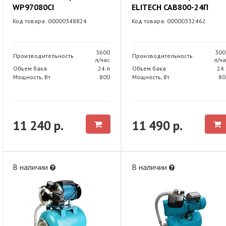
WP97080CI
ELITECH САВ800-24П
Код товара: 00000348824
Код товара: 00000332462
3600
300
Производительность
Производительность
л/час
л/ча
Объем бака
24 л
Объем бака
24 
Мощность, Вт
800
Мощность, Вт
80
11 240 р.
11 490 р.
В наличии
В наличии