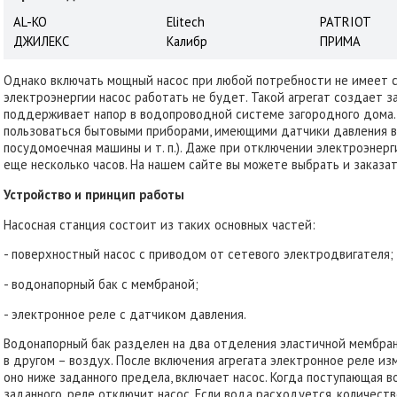
AL-KO
Elitech
PATRIOT
ДЖИЛЕКС
Калибр
ПРИМА
Однако включать мощный насос при любой потребности не имеет с
электроэнергии насос работать не будет. Такой агрегат создает з
поддерживает напор в водопроводной системе загородного дома.
пользоваться бытовыми приборами, имеющими датчики давления вод
посудомоечная машины и т. п.). Даже при отключении электроэнер
еще несколько часов. На нашем сайте вы можете выбрать и заказ
Устройство и принцип работы
Насосная станция состоит из таких основных частей:
- поверхностный насос с приводом от сетевого электродвигателя;
- водонапорный бак с мембраной;
- электронное реле с датчиком давления.
Водонапорный бак разделен на два отделения эластичной мембран
в другом – воздух. После включения агрегата электронное реле из
оно ниже заданного предела, включает насос. Когда поступающая 
заданного, реле отключит насос. Если вода расходуется, количеств