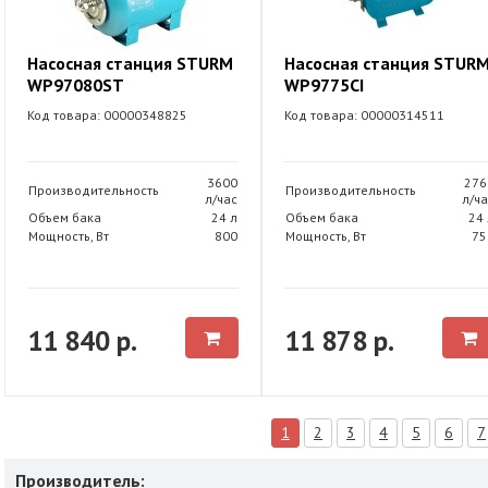
Насосная станция STURM
Насосная станция STUR
WP97080ST
WP9775CI
Код товара: 00000348825
Код товара: 00000314511
3600
276
Производительность
Производительность
л/час
л/ча
Объем бака
24 л
Объем бака
24 
Мощность, Вт
800
Мощность, Вт
75
11 840 р.
11 878 р.
1
2
3
4
5
6
7
Производитель: