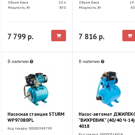
Объем бака
20 л
Объем бака
19 
Мощность, Вт
850
Мощность, Вт
60
7 799 р.
7 816 р.
В наличии
В наличии
Насосная станция STURM
Насос-автомат ДЖИЛЕК
WP97080PL
"ВИХРЕВИК" (40/40 Ч-14)
4018
Код товара: 00000349799
Код товара: 00000314974