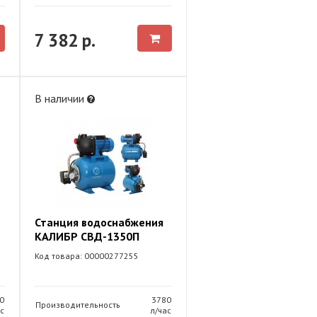
7 382 р.
В наличии
Станция водоснабжения
КАЛИБР СВД-1350П
Код товара: 00000277255
0
3780
Производительность
с
л/час