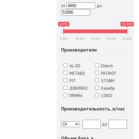
от
до
4 655
51 806
4 655
16 443
28 231
40 018
51 806
Производители
AL-KO
Elitech
METABO
PATRIOT
PIT
STURM
ДЖИЛЕКС
Калибр
ПРИМА
СОЮЗ
Производительность, л/час
до
Объем бака, л