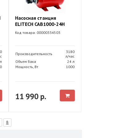
M
Насосная станция
ELITECH САВ1000-24Н
Код товара: 00000334503
0
3180
Производительность
с
л/час
л
Объем бака
24 л
0
Мощность, Вт
1000
11 990 р.
8