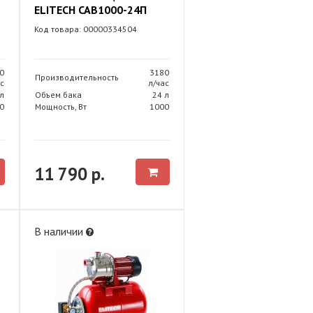
ELITECH САВ1000-24П
Код товара: 00000334504
0
3180
Производительность
с
л/час
л
Объем бака
24 л
0
Мощность, Вт
1000
11 790 р.
В наличии