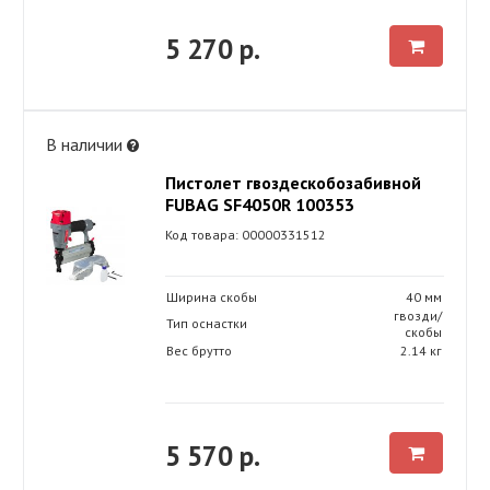
5 270 р.
В наличии
Пистолет гвоздескобозабивной
FUBAG SF4050R 100353
Код товара: 00000331512
Ширина скобы
40 мм
гвозди/
Тип оснастки
скобы
Вес брутто
2.14 кг
5 570 р.