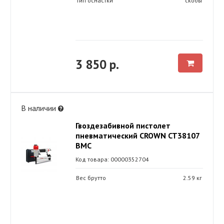
Тип оснастки
скобы
3 850 р.
В наличии
Гвоздезабивной пистолет
пневматический CROWN CT38107
BMC
Код товара: 00000352704
Вес брутто
2.59 кг