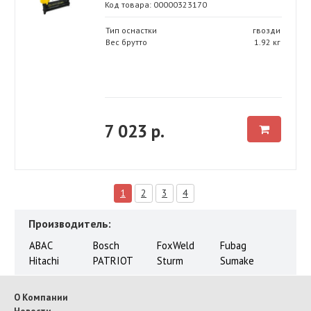
Код товара: 00000323170
Тип оснастки
гвозди
Вес брутто
1.92 кг
7 023 р.
1
2
3
4
Производитель:
ABAC
Bosch
FoxWeld
Fubag
Hitachi
PATRIOT
Sturm
Sumake
О Компании
Новости