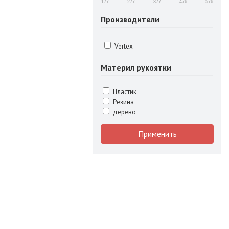
177
277
377
476
576
Производители
Vertex
Материл рукоятки
Пластик
Резина
дерево
Применить