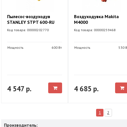
Пылесос-воздуходув
Воздуходувка Makita
STANLEY STPT 600-RU
M4000
Код товара: 00000202770
Код товара: 00000259468
Мощность
600 Вт
Мощность
530 В
4 547 р.
4 685 р.
1
2
Производитель: