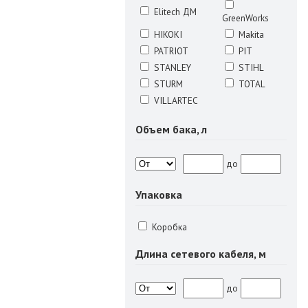
Elitech ДМ
GreenWorks
HIKOKI
Makita
PATRIOT
PIT
STANLEY
STIHL
STURM
TOTAL
VILLARTEC
Объем бака, л
до
Упаковка
Коробка
Длина сетевого кабеля, м
до