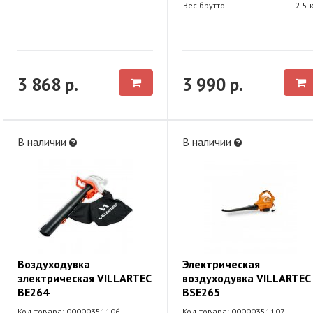
Вес брутто
2.5 
3 868 р.
3 990 р.
В наличии
В наличии
Воздуходувка
Электрическая
электрическая VILLARTEC
воздуходувка VILLARTEC
BE264
BSE265
Код товара: 00000351106
Код товара: 00000351107