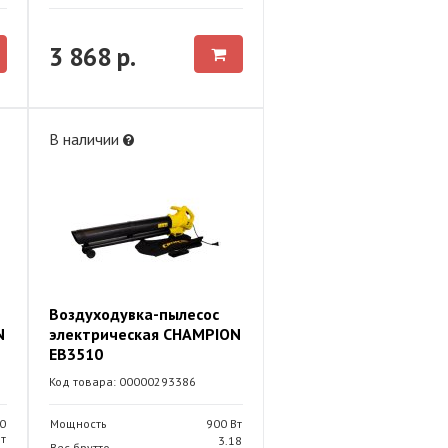
3 868 р.
В наличии
Воздуходувка-пылесос
N
электрическая CHAMPION
EB3510
Код товара: 00000293386
0
Мощность
900 Вт
т
3.18
Вес брутто