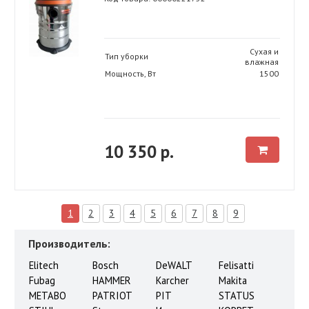
Сухая и
Тип уборки
влажная
Мощность, Вт
1500
10 350 р.
1
2
3
4
5
6
7
8
9
Производитель:
Elitech
Bosch
DeWALT
Felisatti
Fubag
HAMMER
Karcher
Makita
METABO
PATRIOT
PIT
STATUS