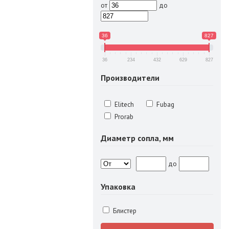
от
до
36
827
36
234
432
629
827
Производители
Elitech
Fubag
Prorab
Диаметр сопла, мм
до
Упаковка
Блистер