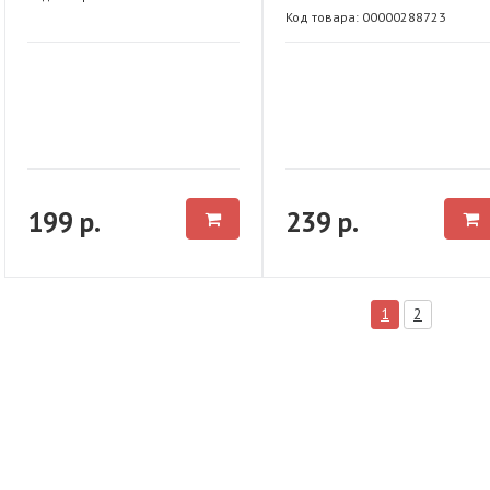
Код товара: 00000288723
199 р.
239 р.
1
2