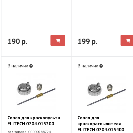
190 р.
199 р.
В наличии
В наличии
Сопло для краскопульта
Сопло для
ELITECH 0704.015200
краскораспылителя
ELITECH 0704.015400
Код товара: 00000288724