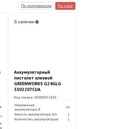
По популярности
По цене
В наличии
й
Аккумуляторный
пистолет клеевой
Б
GREENWORKS G24GLG
3502207CUA
Код товара: 00000351803
Напряжение
4
24
аккумулятора, В
Емкость аккумулятора, А/ч
2
т
Количество аккумуляторов
1
е
я