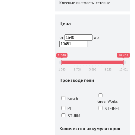
Клеевые пистолеты сетевые
Цена
от
до
1 540
10 451
1 540
3 768
5 996
8 223
10 451
Производители
Bosch
GreenWorks
PIT
STEINEL
STURM
Количество аккумуляторов