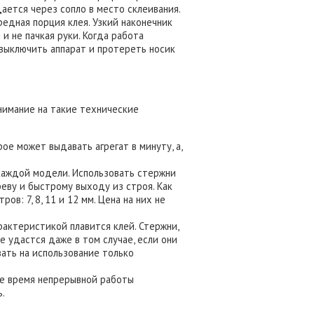
дается через сопло в место склеивания.
редная порция клея. Узкий наконечник
и не пачкая руки. Когда работа
 выключить аппарат и протереть носик
нимание на такие технические
рое может выдавать агрегат в минуту, а,
 каждой модели. Использовать стержни
реву и быстрому выходу из строя. Как
в: 7, 8, 11 и 12 мм. Цена на них не
рактеристикой плавится клей. Стержни,
е удастся даже в том случае, если они
ать на использование только
ше время непрерывной работы
ь.