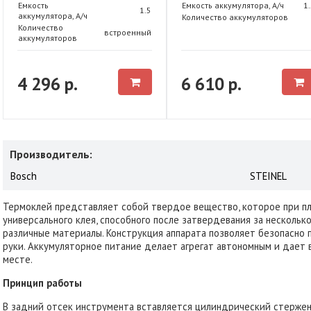
Емкость
Емкость аккумулятора, А/ч
1
1.5
аккумулятора, А/ч
Количество аккумуляторов
Количество
встроенный
аккумуляторов
4 296 р.
6 610 р.
Производитель:
Bosch
STEINEL
Термоклей представляет собой твердое вещество, которое при п
универсального клея, способного после затвердевания за нескольк
различные материалы. Конструкция аппарата позволяет безопасно 
руки. Аккумуляторное питание делает агрегат автономным и дает 
месте.
Принцип работы
В задний отсек инструмента вставляется цилиндрический стержень