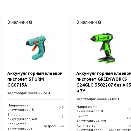
В наличии
В наличии
Аккумуляторный клеевой
Аккумуляторный клеево
пистолет STURM
пистолет GREENWORKS
GG0715A
G24GLG 3502207 без АК
и ЗУ
Код товара: 00000333504
Код товара: 00000344684
Напряжение
Напряжение
3.6
2
аккумулятора, В
аккумулятора, В
Емкость
Емкость
2
Не
аккумулятора, А/ч
аккумулятора, А/ч
Количество
Количество
н
встроенный
аккумуляторов
аккумуляторов
комплектуетс