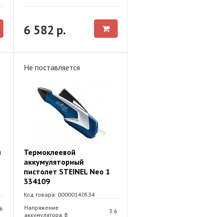
6 582 р.
Не поставляется
й
Термоклеевой
аккумуляторный
пистолет STEINEL Neo 1
334109
Код товара: 00000140534
Напряжение
.6
3.6
аккумулятора, В