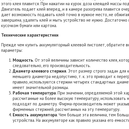
этого клея плавится. При нажатии на курок доза клеящей массы по
Двигатель подает клей вперед, и в камере разогрева плавится оче
дает возможность подавать клей точно в нужное место, не обжигая 
завершена, удалять клей и мыть устройство не нужно. Достаточно
кусочком бумаги или картона.
Технические характеристики
Прежде чем купить аккумуляторный клеевой пистолет, обратите в
параметры:
Мощность
. От этой величины зависит количество клея, кото
следовательно, его производительность.
Диаметр клеевого стержня
. Этот размер строго задан для
меньшего диаметра недопустимо, т. к. это приводит к перег
правило, используются стержни четырех стандартных диаметро
имеет значительной разницы.
Рабочая температура
. При значении, определяемой этой ха
рассчитанные на более высокую температуру, использовать н
подходят по диаметру. Фирма-производитель может указыв
фирменных стержней, рассчитанных на эту температуру.
Емкость аккумулятора
. Чем больше эта величина, тем боль
устройства. На аккумуляторе как правило указана его емкост