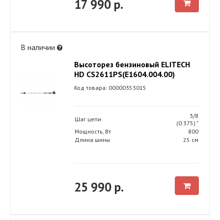
17 990 р.
В наличии
Высоторез бензиновый ELITECH
HD CS2611PS(Е1604.004.00)
Код товара: 00000353015
3/8
Шаг цепи
(0.375) "
Мощность, Вт
800
Длина шины
25 см
25 990 р.