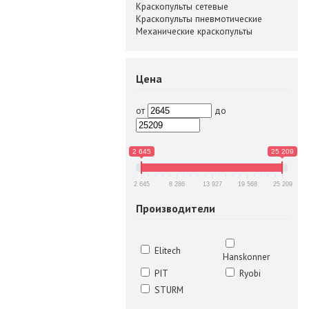
Краскопульты сетевые
Краскопульты пневмотические
Механические краскопульты
Цена
от
до
2 645
25 209
2 645
8 286
13 927
19 568
25 209
Производители
Elitech
Hanskonner
PIT
Ryobi
STURM