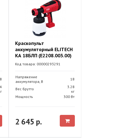
Краскопульт
аккумуляторный ELITECH
КА 18БЛП (E2208.003.00)
Код товара: 00000293291
Напряжение
8
18
аккумулятора, В
4
3.28
Вес брутто
кг
кг
Мощность
300 Вт
2 645 р.