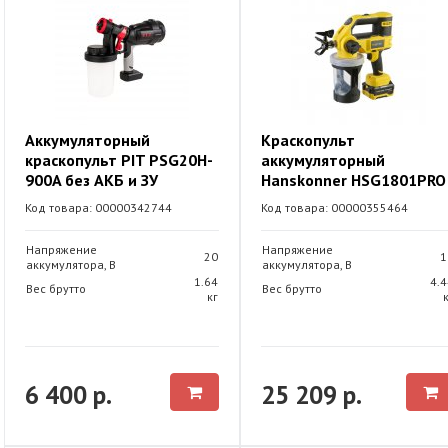
Аккумуляторный
Краскопульт
краскопульт PIT PSG20H-
аккумуляторный
900A без АКБ и ЗУ
Hanskonner HSG1801PRO
Код товара: 00000342744
Код товара: 00000355464
Напряжение
Напряжение
20
1
аккумулятора, В
аккумулятора, В
1.64
4.4
Вес брутто
Вес брутто
кг
6 400 р.
25 209 р.