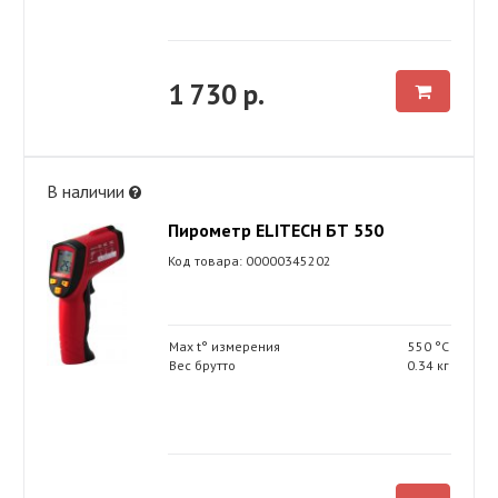
1 730 р.
В наличии
Пирометр ELITECH БТ 550
Код товара: 00000345202
Max t° измерения
550 °С
Вес брутто
0.34 кг