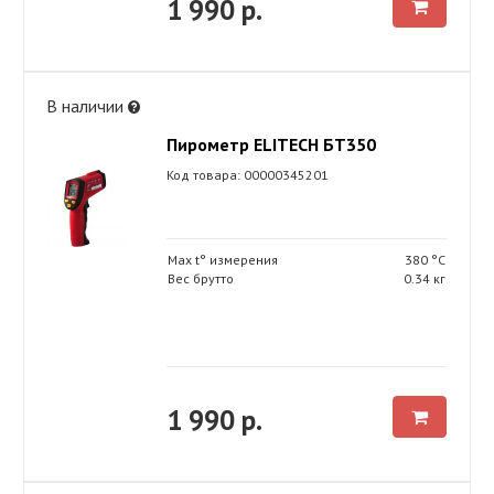
1 990 р.
В наличии
Пирометр ELITECH БТ350
Код товара: 00000345201
Max t° измерения
380 °С
Вес брутто
0.34 кг
1 990 р.