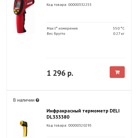
Код товара: 00000332255
Max t° измерения
550 °С
Вес брутто
0.27 кг
1 296 р.
В наличии
Инфракрасный термометр DELI
DL333380
Код товара: 00000320295