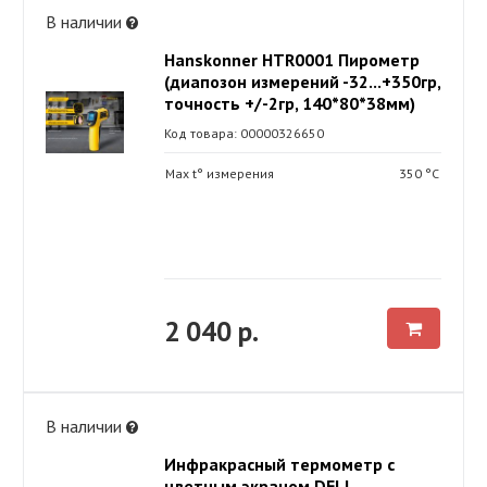
В наличии
Hanskonner HTR0001 Пирометр
(диапозон измерений -32...+350гр,
точность +/-2гр, 140*80*38мм)
Код товара: 00000326650
Max t° измерения
350 °С
2 040 р.
В наличии
Инфракрасный термометр с
цветным экраном DELI