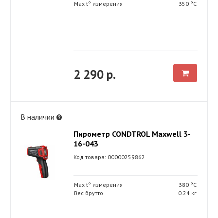
Max t° измерения
350 °С
2 290 р.
В наличии
Пирометр CONDTROL Maxwell 3-
16-043
Код товара: 00000259862
Max t° измерения
380 °С
Вес брутто
0.24 кг