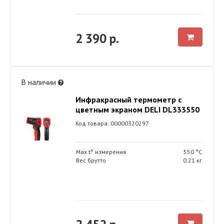
2 390 р.
В наличии
Инфракрасный термометр с
цветным экраном DELI DL333550
Код товара: 00000320297
Max t° измерения
550 °С
Вес брутто
0.21 кг