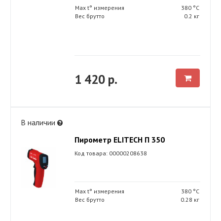
Max t° измерения
380 °С
Вес брутто
0.2 кг
1 420 р.
В наличии
Пирометр ELITECH П 350
Код товара: 00000208638
Max t° измерения
380 °С
Вес брутто
0.28 кг