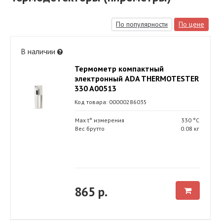
По популярности
По цене
В наличии
Термометр компактный
электронный ADA THERMOTESTER
330 A00513
Код товара: 00000286035
Max t° измерения
330 °С
Вес брутто
0.08 кг
865 р.