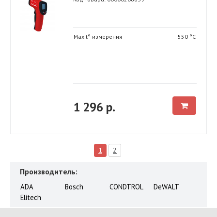
Max t° измерения
550 °С
1 296 р.
1
2
Производитель:
ADA
Bosch
CONDTROL
DeWALT
Elitech