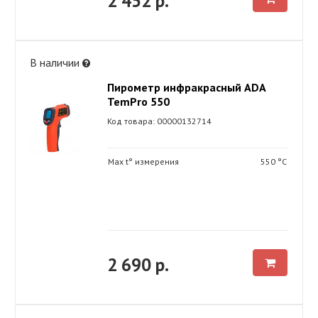
2 452 р.
В наличии
Пирометр инфракрасный ADA
TemPro 550
Код товара: 00000132714
Max t° измерения
550 °С
2 690 р.