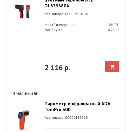
DL333380A
Код товара: 00000320296
Max t° измерения
380 °С
Вес брутто
0.22 кг
2 116 р.
В наличии
Пирометр инфракрасный ADA
TemPro 300
Код товара: 00000132713