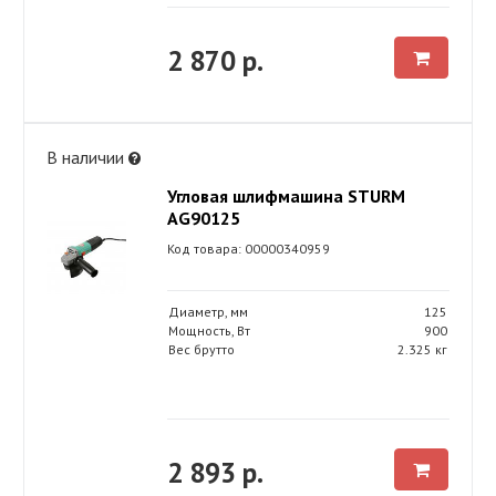
2 870 р.
В наличии
Угловая шлифмашина STURM
AG90125
Код товара: 00000340959
Диаметр, мм
125
Мощность, Вт
900
Вес брутто
2.325 кг
2 893 р.