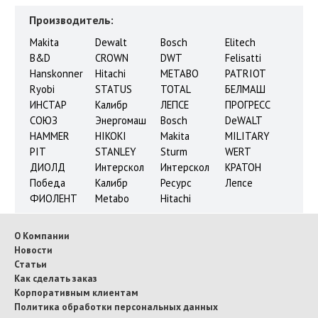
Производитель:
Makita
Dewalt
Bosch
Elitech
B&D
CROWN
DWT
Felisatti
Hanskonner
Hitachi
METABO
PATRIOT
Ryobi
STATUS
TOTAL
БЕЛМАШ
ИНСТАР
Калибр
ЛЕПСЕ
ПРОГРЕСС
СОЮЗ
Энергомаш
Bosch
DeWALT
HAMMER
HIKOKI
Makita
MILITARY
PIT
STANLEY
Sturm
WERT
ДИОЛД
Интерскол
Интерскол
КРАТОН
Победа
Калибр
Ресурс
Лепсе
ФИОЛЕНТ
Metabo
Hitachi
О Компании
Новости
Статьи
Как сделать заказ
Корпоративным клиентам
Политика обработки персональных данных