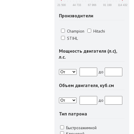
21 500
44 733
67 966
91 199
114 432
Производители
Champion
Hitachi
STIHL
Мощность двигателя (л.с),
л.с.
до
Объем двигателя, куб.см
до
Тип патрона
Быстрозажимной
Ключевой