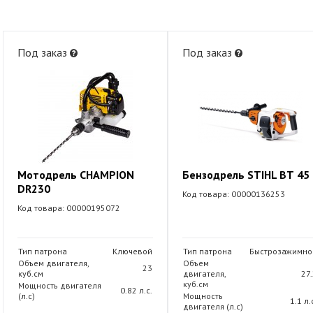
Под заказ
Под заказ
Мотодрель CHAMPION
Бензодрель STIHL ВТ 45
DR230
Код товара: 00000136253
Код товара: 00000195072
Тип патрона
Ключевой
Тип патрона
Быстрозажимно
Объем двигателя,
Объем
23
куб.см
двигателя,
27
куб.см
Мощность двигателя
0.82 л.с.
(л.с)
Мощность
1.1 л.
двигателя (л.с)