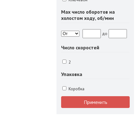
Max число оборотов на
холостом ходу, об/мин
до
Число скоростей
2
Упаковка
Коробка
Применить