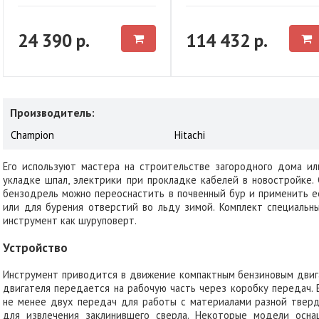
24 390 р.
114 432 р.
Производитель:
Champion
Hitachi
Его используют мастера на строительстве загородного дома и
укладке шпал, электрики при прокладке кабелей в новостройке.
бензодрель можно переоснастить в почвенный бур и применить е
или для бурения отверстий во льду зимой. Комплект специальн
инструмент как шуруповерт.
Устройство
Инструмент приводится в движение компактным бензиновым двига
двигателя передается на рабочую часть через коробку передач.
не менее двух передач для работы с материалами разной тверд
для извлечения заклинившего сверла. Некоторые модели осна