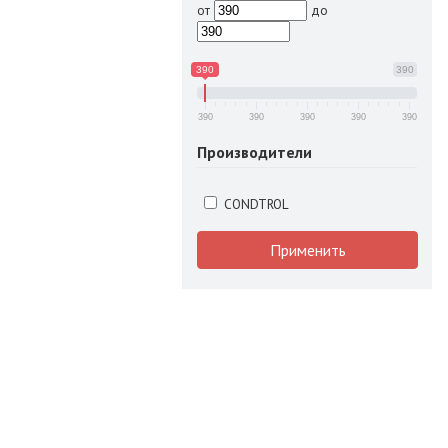
от
до
390
390
390
390
390
390
390
Производители
CONDTROL
Применить