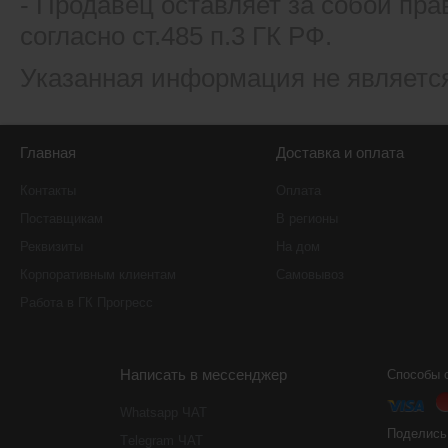
- Продавец оставляет за собой пра
согласно ст.485 п.3 ГК РФ.
Указанная информация не являетс
Главная
Доставка и оплата
Контакты
Оплата
Поставщикам
В регионы
Реквизиты
На дом
Корпоративным клиентам
Самовывоз
Работа в ГК Прогресс
Написать в мессенджер
Способы 
Whatsapp ЧАТ
Поделись
Тelegram ЧАТ