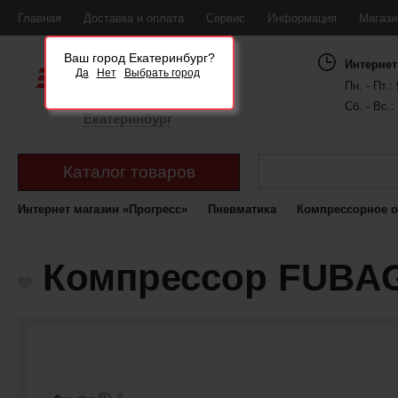
Главная
Доставка и оплата
Сервис
Информация
Магаз
Ваш город Екатеринбург?
Интернет
Да
Нет
Выбрать город
Пн. - Пт.: 
Сб. - Вс.:
Екатеринбург
Каталог товаров
Интернет магазин «Прогресс»
Пневматика
Компрессорное 
Компрессор FUBAG