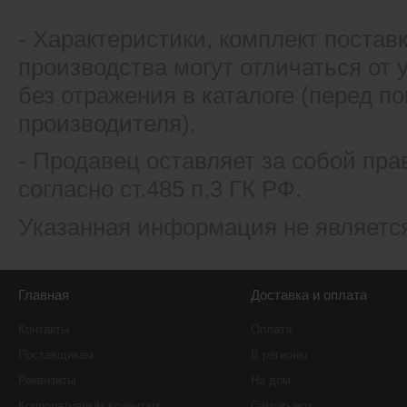
- Xарактеристики, комплект постав
производства могут отличаться от
без отражения в каталоге (перед 
производителя).
- Продавец оставляет за собой пра
согласно ст.485 п.3 ГК РФ.
Указанная информация не являетс
Главная
Доставка и оплата
Контакты
Оплата
Поставщикам
В регионы
Реквизиты
На дом
Корпоративным клиентам
Самовывоз