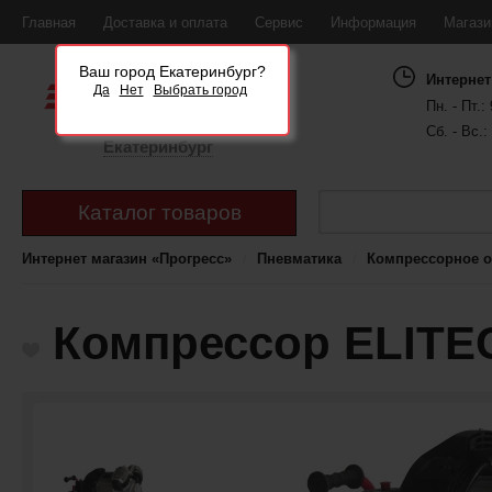
Главная
Доставка и оплата
Сервис
Информация
Магаз
Ваш город Екатеринбург?
Интернет
Да
Нет
Выбрать город
Пн. - Пт.: 
Сб. - Вс.:
Екатеринбург
Каталог товаров
Интернет магазин «Прогресс»
Пневматика
Компрессорное 
Компрессор ELITE