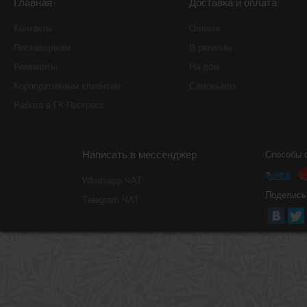
Главная
Доставка и оплата
Контакты
Оплата
Поставщикам
В регионы
Реквизиты
На дом
Корпоративным клиентам
Самовывоз
Работа в ГК Прогресс
Написать в мессенджер
Способы 
Whatsapp ЧАТ
Поделись
Тelegram ЧАТ