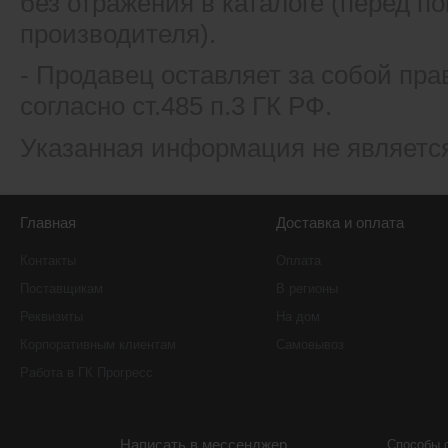
без отражения в каталоге (перед 
производителя).
- Продавец оставляет за собой пра
согласно ст.485 п.3 ГК РФ.
Указанная информация не являетс
Главная
Доставка и оплата
Контакты
Оплата
Поставщикам
В регионы
Реквизиты
На дом
Корпоративным клиентам
Самовывоз
Работа в ГК Прогресс
Написать в мессенджер
Способы 