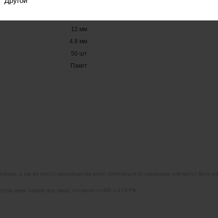
Другой
12 мм
4.8 мм
50 шт
Пакет
 товара, а так же место производства могут отличаться от указанных или могут быть 
тра цены товара под заказ, согласно ст.485 п.3 ГК РФ.