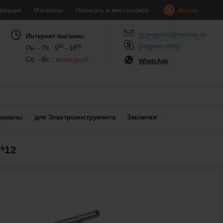
рмация
Магазины
Написать в мессенджер
Акции
gcprogress@yandex.ru
Интернет магазин:
progress-shop
00
00
Пн. - Пт.: 9
- 18
Сб. - Вс.:
выходной
WhatsApp
ериалы
для Электроинструмента
Заклепки
*12