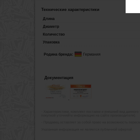
Технические характеристики
Длина
Диаметр
Количество
Упаковка
Родина бренда:
Германия
Документация
- Xарактеристики, комплект поставки и внешний вид данного
покупкой уточняйте информацию на сайте производителя).
- Продавец оставляет за собой право на возможность пересмо
Указанная информация не является публичной офертой.