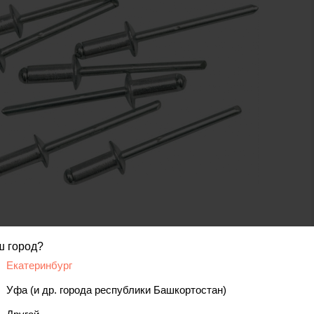
код товара: 00000073237
ш город?
Екатеринбург
вис
Уфа (и др. города республики Башкортостан)
Отзывы, вопросы