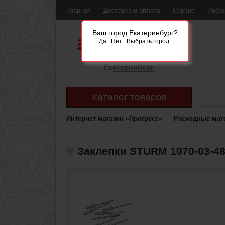
Главная
Доставка и оплата
Сервис
Инфо
Ваш город Екатеринбург?
Да
Нет
Выбрать город
Екатеринбург
Каталог товаров
Интернет магазин «Прогресс»
Расходные мат
Заклепки STURM 1070-03-48