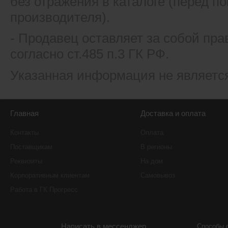
без отражения в каталоге (перед 
производителя).
- Продавец оставляет за собой пра
согласно ст.485 п.3 ГК РФ.
Указанная информация не являетс
Главная
Доставка и оплата
Контакты
Оплата
Поставщикам
В регионы
Реквизиты
На дом
Корпоративным клиентам
Самовывоз
Работа в ГК Прогресс
Написать в мессенджер
Способы 