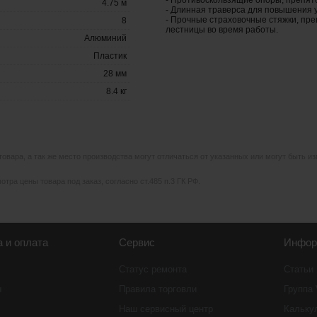
- Противоскользящие опоры, препят
4.75 м
- Длинная траверса для повышения 
- Прочные страховочные стяжки, пр
8
лестницы во время работы.
Алюминий
Пластик
28 мм
8.4 кг
 товара, а так же место производства могут отличаться от указанных или могут быть 
тра цены товара под заказ, согласно ст.485 п.3 ГК РФ.
а и оплата
Сервис
Инфор
Статус ремонта
Статьи
ы
Правила торговли
Группа
Наш сервисный центр
Кальку