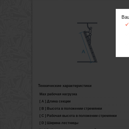
Ва
Технические характеристики
Max рабочая нагрузка
[ А ] Длина секции
[ B ] Высота в положении стремянки
[ С ] Рабочая высота в положении стремянки
[ D ] Ширина лестницы