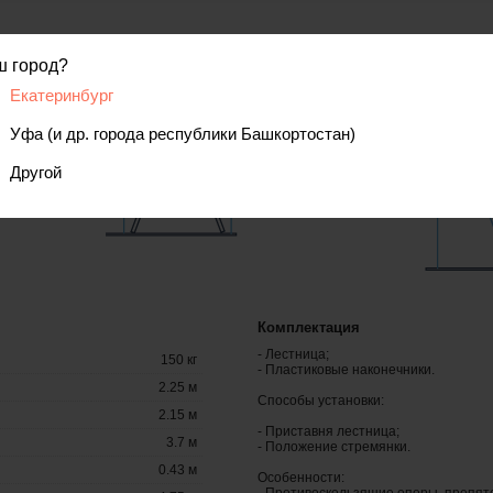
ш город?
Екатеринбург
Уфа (и др. города республики Башкортостан)
Другой
Комплектация
- Лестница;
150 кг
- Пластиковые наконечники.
2.25 м
Способы установки:
2.15 м
- Приставня лестница;
3.7 м
- Положение стремянки.
0.43 м
Особенности: