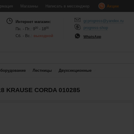
рмация
Магазины
Написать в мессенджер
Акции
gcprogress@yandex.ru
Интернет магазин:
progress-shop
00
00
Пн. - Пт.: 9
- 18
Сб. - Вс.:
выходной
WhatsApp
оборудование
Лестницы
Двухсекционные
х8 KRAUSE CORDA 010285