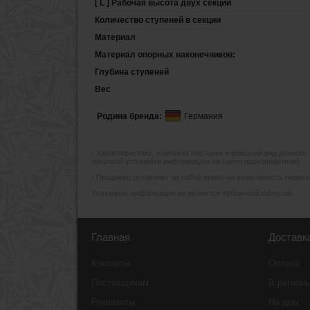
[ L ] Рабочая высота двух секций
Количество ступеней в секции
Материал
Материал опорных наконечников:
Глубина ступеней
Вес
Родина бренда:
Германия
- Xарактеристики, комплект поставки и внешний вид данного
покупкой уточняйте информацию на сайте производителя).
- Продавец оставляет за собой право на возможность пересмо
Указанная информация не является публичной офертой.
Главная
Доставк
Контакты
Оплата
Поставщикам
В регион
Реквизиты
На дом