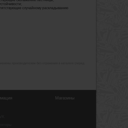
ствующие скольжению лестницы;
устойчивости;
епятствующие случайному раскладыванию
изменены производителем без отражения в каталоге (перед
мация
Магазины
 VK
ляторы