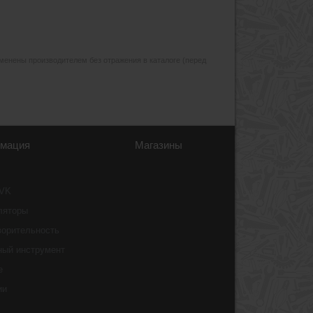
изменены производителем без отражения в каталоге (перед
мация
Магазины
 VK
ляторы
ворительность
ный инструмент
e
ии