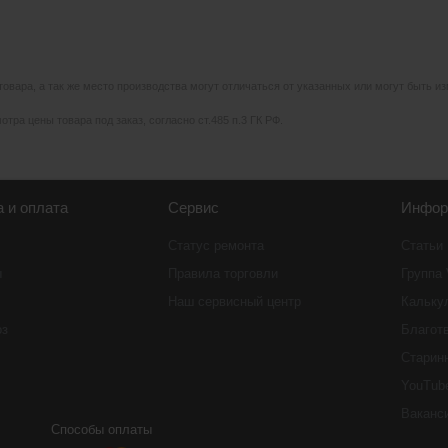
 товара, а так же место производства могут отличаться от указанных или могут быть 
тра цены товара под заказ, согласно ст.485 п.3 ГК РФ.
а и оплата
Сервис
Инфор
Статус ремонта
Статьи
ы
Правила торговли
Группа
Наш сервисный центр
Кальку
оз
Благот
Старин
YouTub
Ваканс
Способы оплаты