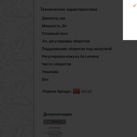
Технические характеристики
Диаметр, мм
Мощность, Вт
Плавный пуск
Эл. регулировка оборотов
Поддержание оборотов под нагрузкой
Регулировка кожуха без ключа
Число оборотов
Упаковка
Вес
Родина бренда:
Китай
Документация