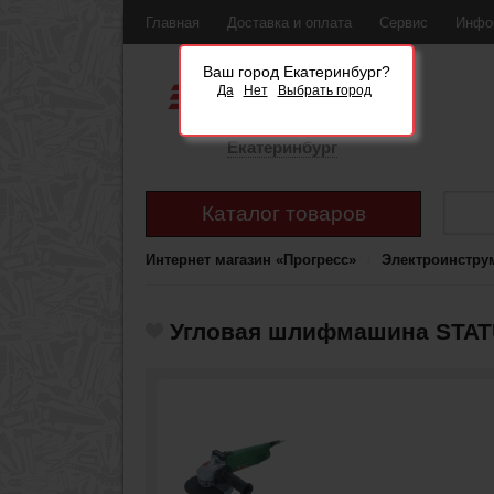
Главная
Доставка и оплата
Сервис
Инфо
Ваш город Екатеринбург?
Да
Нет
Выбрать город
Екатеринбург
Каталог товаров
Интернет магазин «Прогресс»
Электроинстру
Угловая шлифмашина STATU