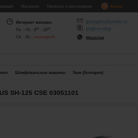
рмация
Магазины
Написать в мессенджер
Акции
gcprogress@yandex.ru
Интернет магазин:
progress-shop
00
00
Пн. - Пт.: 9
- 18
Сб. - Вс.:
выходной
WhatsApp
мент
Шлифовальные машины
Ушм (болгарки)
S SH-125 CSE 03051101