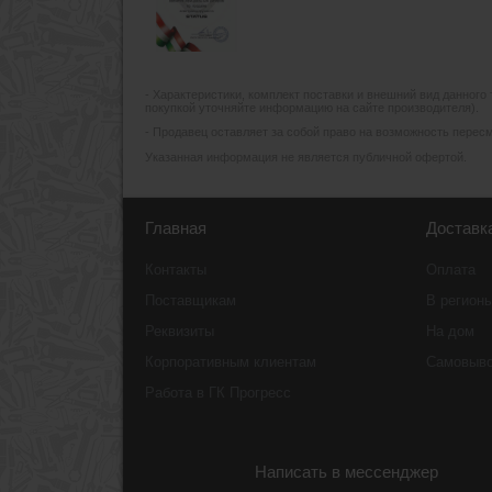
- Xарактеристики, комплект поставки и внешний вид данного
покупкой уточняйте информацию на сайте производителя).
- Продавец оставляет за собой право на возможность пересмо
Указанная информация не является публичной офертой.
Главная
Доставк
Контакты
Оплата
Поставщикам
В регион
Реквизиты
На дом
Корпоративным клиентам
Самовыв
Работа в ГК Прогресс
Написать в мессенджер