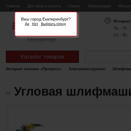
Главная
Доставка и оплата
Сервис
Информация
Магаз
Ваш город Екатеринбург?
Интернет
Да
Нет
Выбрать город
Пн. - Пт.: 
Сб. - Вс.:
Екатеринбург
Каталог товаров
Интернет магазин «Прогресс»
Электроинструмент
Шлифова
Угловая шлифмаши