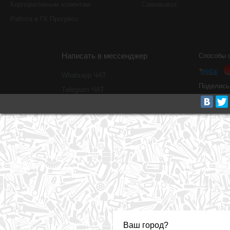
Корпоративным клиентам
Самовывоз
Работа в ГК Прогресс
Написать в мессенджер
Способы 
Whatsapp ЧАТ
Поделись
Тelegram ЧАТ
Ваш город?