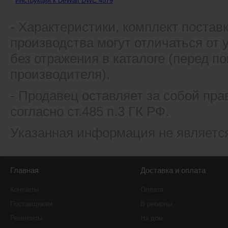
Инструкция к DeWalt DWE 4579
- Xарактеристики, комплект постав
производства могут отличаться от
без отражения в каталоге (перед 
производителя).
- Продавец оставляет за собой пра
согласно ст.485 п.3 ГК РФ.
Указанная информация не являетс
Главная
Доставка и оплата
Контакты
Оплата
Поставщикам
В регионы
Реквизиты
На дом