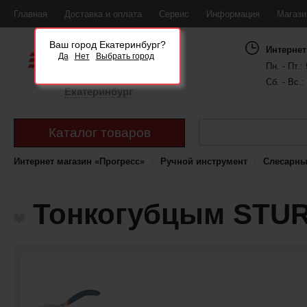
Главная
Доставка и оплата
Сервис
Информация
Магаз
Ваш город Екатеринбург?
Интернет
Да
Нет
Выбрать город
Пн. - Пт.: 
Сб. - Вс.:
Екатеринбург
Каталог товаров
Интернет магазин «Прогресс»
Ручной инструмент
Слесарны
Тонкогубцым STURM