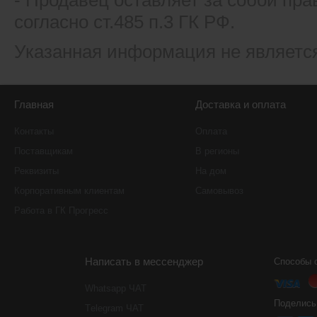
- Продавец оставляет за собой пра
согласно ст.485 п.3 ГК РФ.
Указанная информация не являетс
Главная
Доставка и оплата
Контакты
Оплата
Поставщикам
В регионы
Реквизиты
На дом
Корпоративным клиентам
Самовывоз
Работа в ГК Прогресс
Написать в мессенджер
Способы 
Whatsapp ЧАТ
Поделись
Тelegram ЧАТ