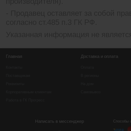
производителя).
- Продавец оставляет за собой пра
согласно ст.485 п.3 ГК РФ.
Указанная информация не являетс
Главная
Доставка и оплата
Контакты
Оплата
Поставщикам
В регионы
Реквизиты
На дом
Корпоративным клиентам
Самовывоз
Работа в ГК Прогресс
Написать в мессенджер
Способы 