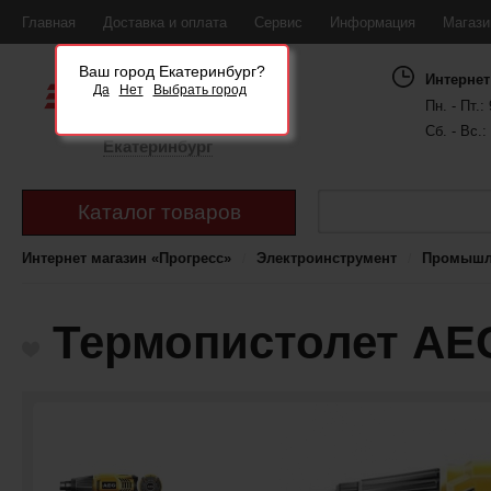
Главная
Доставка и оплата
Сервис
Информация
Магаз
Ваш город Екатеринбург?
Интернет
Да
Нет
Выбрать город
Пн. - Пт.: 
Сб. - Вс.:
Екатеринбург
Каталог товаров
Интернет магазин «Прогресс»
Электроинструмент
Промышле
Термопистолет AEG