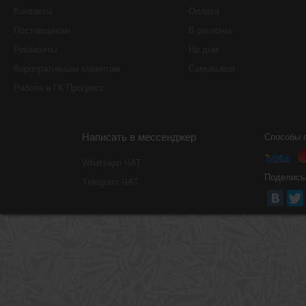
Контакты
Оплата
Поставщикам
В регионы
Реквизиты
На дом
Корпоративным клиентам
Самовывоз
Работа в ГК Прогресс
Написать в мессенджер
Способы 
Whatsapp ЧАТ
Поделись
Тelegram ЧАТ