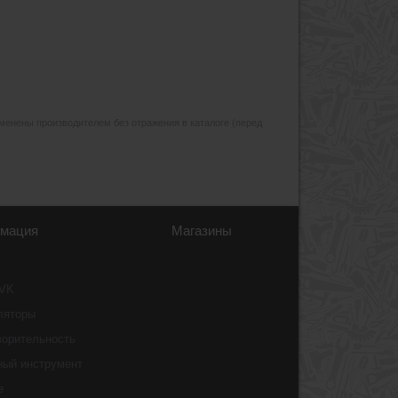
изменены производителем без отражения в каталоге (перед
мация
Магазины
 VK
ляторы
ворительность
ный инструмент
e