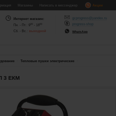
рмация
Магазины
Написать в мессенджер
Акции
gcprogress@yandex.ru
Интернет магазин:
progress-shop
00
00
Пн. - Пт.: 9
- 18
Сб. - Вс.:
выходной
WhatsApp
удование
Тепловые пушки электрические
П 3 ЕКМ