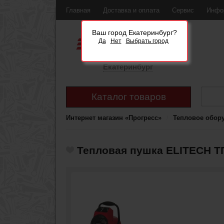
Главная
Доставка и оплата
Сервис
Инфо
Ваш город Екатеринбург?
Да
Нет
Выбрать город
Екатеринбург
Каталог товаров
Интернет магазин «Прогресс»
Тепловое обор
Тепловая пушка ELITECH Т