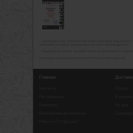
- Xарактеристики, комплект поставки и внешний вид данного
покупкой уточняйте информацию на сайте производителя).
- Продавец оставляет за собой право на возможность пересмо
Указанная информация не является публичной офертой.
Главная
Доставк
Контакты
Оплата
Поставщикам
В регион
Реквизиты
На дом
Корпоративным клиентам
Самовыв
Работа в ГК Прогресс