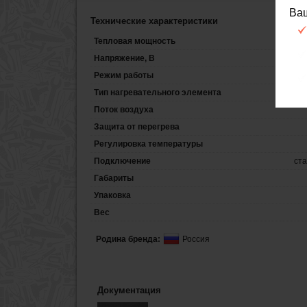
Ва
Технические характеристики
Тепловая мощность
Напряжение, В
Режим работы
Тип нагревательного элемента
Поток воздуха
Защита от перегрева
Регулировка температуры
Подключение
ст
Габариты
Упаковка
Вес
Родина бренда:
Россия
Документация