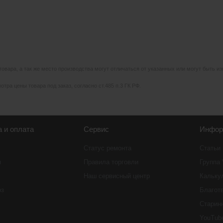
 товара, а так же место производства могут отличаться от указанных или могут быть 
тра цены товара под заказ, согласно ст.485 п.3 ГК РФ.
а и оплата
Сервис
Инфор
Статус ремонта
Статьи
ы
Правила торговли
Группа
Наш сервисный центр
Кальку
оз
Благот
Старин
YouTub