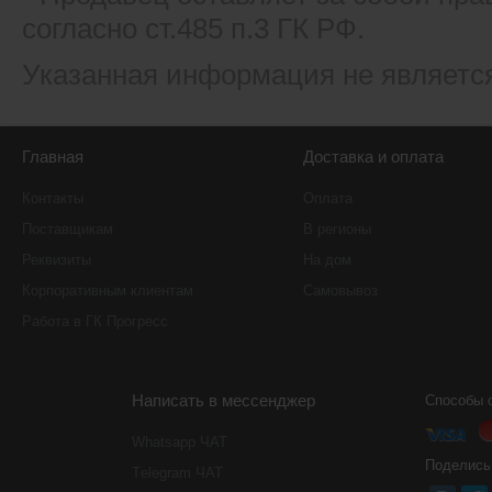
согласно ст.485 п.3 ГК РФ.
Указанная информация не являетс
Главная
Доставка и оплата
Контакты
Оплата
Поставщикам
В регионы
Реквизиты
На дом
Корпоративным клиентам
Самовывоз
Работа в ГК Прогресс
Написать в мессенджер
Способы 
Whatsapp ЧАТ
Поделись
Тelegram ЧАТ