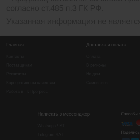
согласно ст.485 п.3 ГК РФ.
Указанная информация не являетс
Главная
Доставка и оплата
Контакты
Оплата
Поставщикам
В регионы
Реквизиты
На дом
Корпоративным клиентам
Самовывоз
Работа в ГК Прогресс
Написать в мессенджер
Способы 
Whatsapp ЧАТ
Поделись
Тelegram ЧАТ