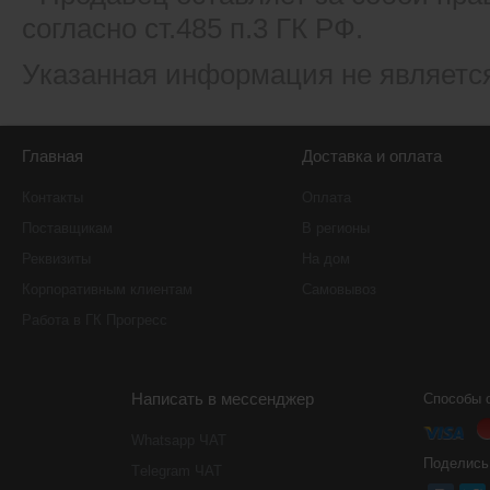
согласно ст.485 п.3 ГК РФ.
Указанная информация не являетс
Главная
Доставка и оплата
Контакты
Оплата
Поставщикам
В регионы
Реквизиты
На дом
Корпоративным клиентам
Самовывоз
Работа в ГК Прогресс
Написать в мессенджер
Способы 
Whatsapp ЧАТ
Поделись
Тelegram ЧАТ