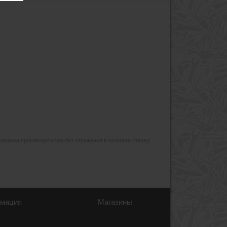
изменены производителем без отражения в каталоге (перед
мация
Магазины