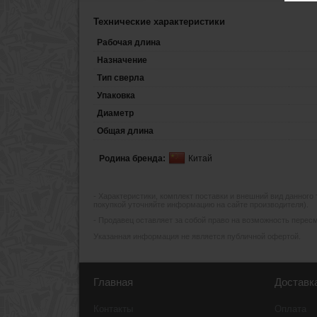
Технические характеристики
Рабочая длина
Назначение
Тип сверла
Упаковка
Диаметр
Общая длина
Родина бренда:
Китай
- Xарактеристики, комплект поставки и внешний вид данного
покупкой уточняйте информацию на сайте производителя).
- Продавец оставляет за собой право на возможность пересмо
Указанная информация не является публичной офертой.
Главная
Доставк
Контакты
Оплата