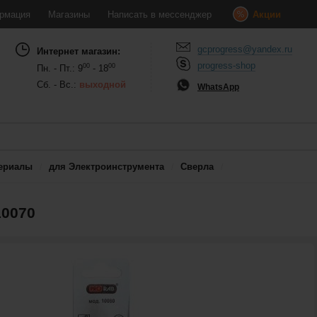
рмация
Магазины
Написать в мессенджер
Акции
gcprogress@yandex.ru
Интернет магазин:
progress-shop
00
00
Пн. - Пт.: 9
- 18
Сб. - Вс.:
выходной
WhatsApp
ериалы
для Электроинструмента
Сверла
10070