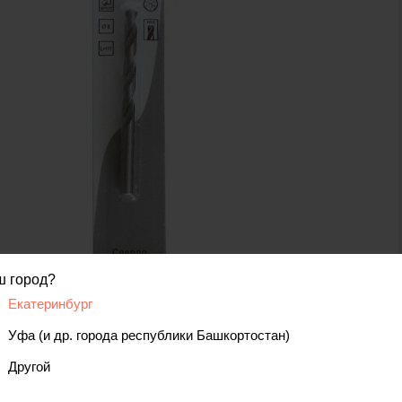
ш город?
код товара: 00000072045
Екатеринбург
Уфа (и др. города республики Башкортостан)
Другой
вис
Отзывы, вопросы