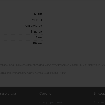
69 мм
Металл
Спиральное
Блистер
7 мм
109 мм
 товара, а так же место производства могут отличаться от указанных или могут быть 
тра цены товара под заказ, согласно ст.485 п.3 ГК РФ.
а и оплата
Сервис
Инфор
Статус ремонта
Статьи