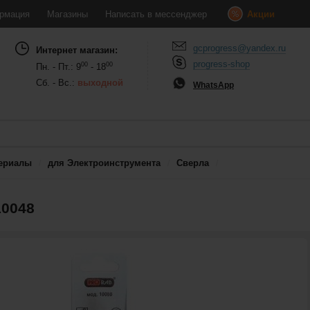
рмация
Магазины
Написать в мессенджер
Акции
gcprogress@yandex.ru
Интернет магазин:
progress-shop
00
00
Пн. - Пт.: 9
- 18
Сб. - Вс.:
выходной
WhatsApp
ериалы
для Электроинструмента
Сверла
10048