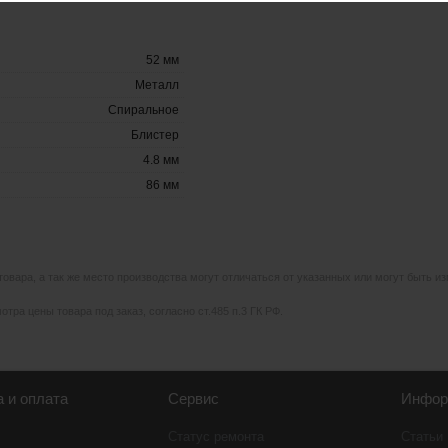
52 мм
Металл
Спиральное
Блистер
4.8 мм
86 мм
 товара, а так же место производства могут отличаться от указанных или могут быть 
тра цены товара под заказ, согласно ст.485 п.3 ГК РФ.
а и оплата
Сервис
Инфор
Статус ремонта
Статьи