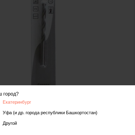
ш город?
код товара: 00000072041
Екатеринбург
Уфа (и др. города республики Башкортостан)
Другой
вис
Отзывы, вопросы