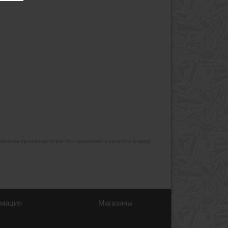
изменены производителем без отражения в каталоге (перед
мация
Магазины