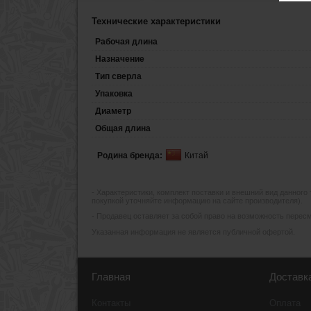
Технические характеристики
Рабочая длина
Назначение
Тип сверла
Упаковка
Диаметр
Общая длина
Родина бренда:
Китай
- Xарактеристики, комплект поставки и внешний вид данного
покупкой уточняйте информацию на сайте производителя).
- Продавец оставляет за собой право на возможность пересмо
Указанная информация не является публичной офертой.
Главная
Доставк
Контакты
Оплата