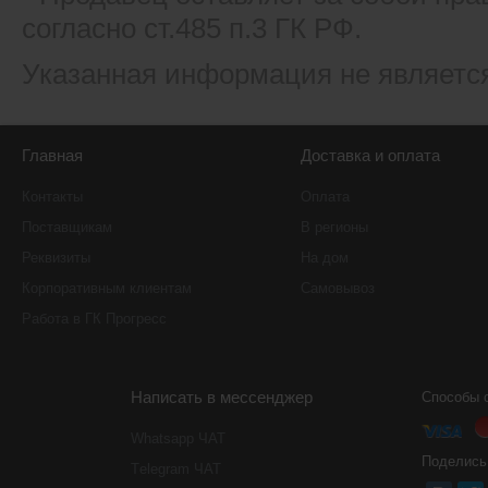
согласно ст.485 п.3 ГК РФ.
Указанная информация не являетс
Главная
Доставка и оплата
Контакты
Оплата
Поставщикам
В регионы
Реквизиты
На дом
Корпоративным клиентам
Самовывоз
Работа в ГК Прогресс
Написать в мессенджер
Способы 
Whatsapp ЧАТ
Поделись
Тelegram ЧАТ