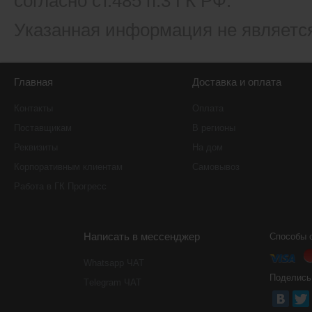
согласно ст.485 п.3 ГК РФ.
Указанная информация не являетс
Главная
Доставка и оплата
Контакты
Оплата
Поставщикам
В регионы
Реквизиты
На дом
Корпоративным клиентам
Самовывоз
Работа в ГК Прогресс
Написать в мессенджер
Способы 
Whatsapp ЧАТ
Поделись
Тelegram ЧАТ