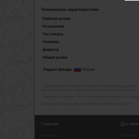
Технические характеристики
Рабочая длина
Назначение
Тип сверла
Упаковка
Диаметр
Общая длина
Родина бренда:
Россия
- Xарактеристики, комплект поставки и внешний вид данного
покупкой уточняйте информацию на сайте производителя).
- Продавец оставляет за собой право на возможность пересмо
Указанная информация не является публичной офертой.
Главная
Доставк
Контакты
Оплата