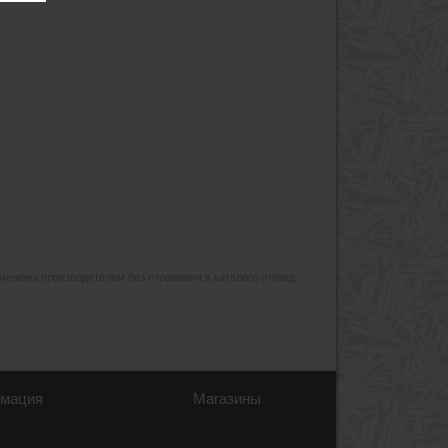
изменены производителем без отражения в каталоге (перед
мация
Магазины