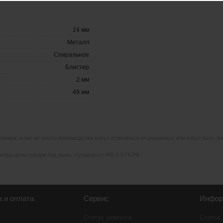
24 мм
Металл
Спиральное
Блистер
2 мм
49 мм
 товара, а так же место производства могут отличаться от указанных или могут быть 
тра цены товара под заказ, согласно ст.485 п.3 ГК РФ.
а и оплата
Сервис
Инфор
Статус ремонта
Статьи