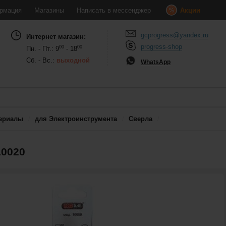
рмация
Магазины
Написать в мессенджер
Акции
gcprogress@yandex.ru
Интернет магазин:
progress-shop
00
00
Пн. - Пт.: 9
- 18
Сб. - Вс.:
выходной
WhatsApp
ериалы
для Электроинструмента
Сверла
10020