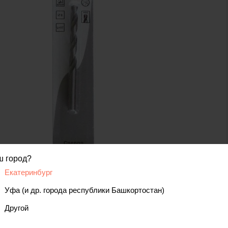
ш город?
код товара: 00000072032
Екатеринбург
Уфа (и др. города республики Башкортостан)
Другой
вис
Отзывы, вопросы