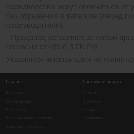
производства могут отличаться от
без отражения в каталоге (перед 
производителя).
- Продавец оставляет за собой пра
согласно ст.485 п.3 ГК РФ.
Указанная информация не являетс
Главная
Доставка и оплата
Контакты
Оплата
Поставщикам
В регионы
Реквизиты
На дом
Корпоративным клиентам
Самовывоз
Работа в ГК Прогресс