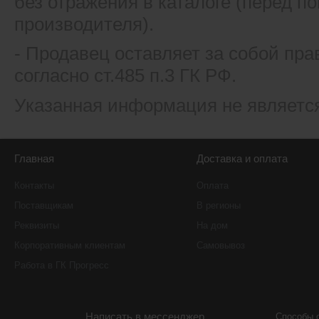
без отражения в каталоге (перед 
производителя).
- Продавец оставляет за собой пра
согласно ст.485 п.3 ГК РФ.
Указанная информация не являетс
Главная
Доставка и оплата
Контакты
Оплата
Поставщикам
В регионы
Реквизиты
На дом
Корпоративным клиентам
Самовывоз
Работа в ГК Прогресс
Написать в мессенджер
Способы 