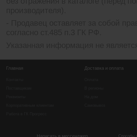
без отражения в каталоге (перед 
производителя).
- Продавец оставляет за собой пра
согласно ст.485 п.3 ГК РФ.
Указанная информация не являетс
Главная
Доставка и оплата
Контакты
Оплата
Поставщикам
В регионы
Реквизиты
На дом
Корпоративным клиентам
Самовывоз
Работа в ГК Прогресс
Написать в мессенджер
Способы 