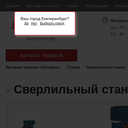
Главная
Доставка и оплата
Сервис
Информация
Магаз
Ваш город Екатеринбург?
Интернет
Да
Нет
Выбрать город
Пн. - Пт.: 
Сб. - Вс.:
Екатеринбург
Каталог товаров
Интернет магазин «Прогресс»
Станки
Сверлильные станки
Сверлильный стан