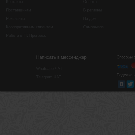
Контакты
Оплата
Поставщикам
В регионы
Реквизиты
На дом
Корпоративным клиентам
Самовывоз
Работа в ГК Прогресс
Написать в мессенджер
Способы 
Whatsapp ЧАТ
Поделись
Тelegram ЧАТ