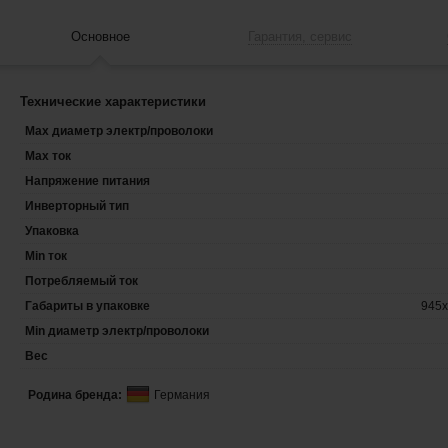
Основное
Гарантия, сервис
Технические характеристики
Max диаметр электр/проволоки
Max ток
Напряжение питания
Инверторный тип
Упаковка
Min ток
Потребляемый ток
Габариты в упаковке
945х
Min диаметр электр/проволоки
Вес
Родина бренда:
Германия