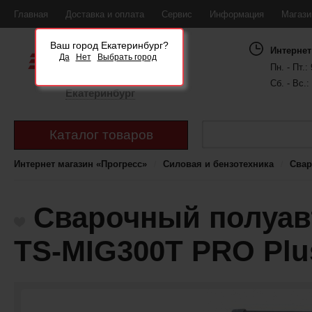
Главная
Доставка и оплата
Сервис
Информация
Магаз
Ваш город Екатеринбург?
Интернет
Да
Нет
Выбрать город
Пн. - Пт.: 
Сб. - Вс.:
Екатеринбург
Каталог товаров
Интернет магазин «Прогресс»
Силовая и бензотехника
Свар
Сварочный полуав
TS-MIG300T PRO Plu