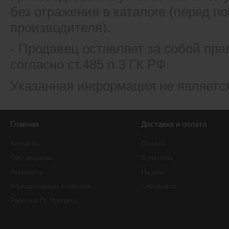
без отражения в каталоге (перед 
производителя).
- Продавец оставляет за собой пра
согласно ст.485 п.3 ГК РФ.
Указанная информация не являетс
Главная
Доставка и оплата
Контакты
Оплата
Поставщикам
В регионы
Реквизиты
На дом
Корпоративным клиентам
Самовывоз
Работа в ГК Прогресс