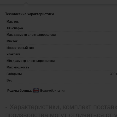
Технические характеристики
Max ток
TIG сварка
Max диаметр электр/проволоки
Min ток
Инверторный тип
Упаковка
Min диаметр электр/проволоки
Max мощность
Габариты
390х
Вес
Родина бренда:
Великобритания
- Xарактеристики, комплект постав
производства могут отличаться от