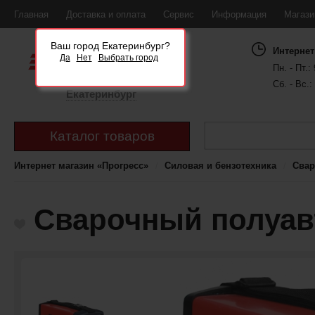
Главная
Доставка и оплата
Сервис
Информация
Магаз
Ваш город Екатеринбург?
Интернет
Да
Нет
Выбрать город
Пн. - Пт.: 
Сб. - Вс.:
Екатеринбург
Каталог товаров
Интернет магазин «Прогресс»
Силовая и бензотехника
Свар
Сварочный полуавт